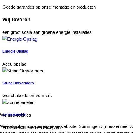
Goede garanties op onze montage en producten
Wij leveren
een groot scala aan groene energie installaties
Energie Opslag
Accu opslag
String Omvormers
Geschakelde omvormers
We use cookies
Zonnepanelen
Wij gebruiken cookies op onze web site. Sommigen zijn essentieel voo
Voor particulieren en bedrijven