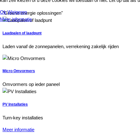
kan zelf kiezen of u deze cookies wil toestaan of niet. Let op dat als 
Ok
Weigeren
"Groene energie oplossingen"
Meer informatie
Laadpalen of laadpunt
Laden vanaf de zonnepanelen, verrekening zakelijk rijden
Micro Omvormers
Omvormers op ieder paneel
PV Installaties
Turn-key installaties
Meer informatie